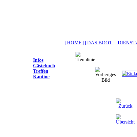
| HOME |
| DAS BOOT |
| DIENSTZ
Infos
Gästebuch
Treffen
Kantine