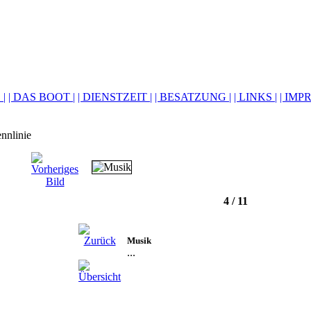
 |
| DAS BOOT |
| DIENSTZEIT |
| BESATZUNG |
| LINKS |
| IMP
4 / 11
Musik
...