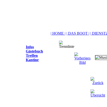
| HOME |
| DAS BOOT |
| DIENSTZ
Infos
Gästebuch
Treffen
Kantine