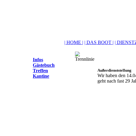
| HOME |
| DAS BOOT |
| DIENSTZ
Infos
Gästebuch
Treffen
Außerdienststellung
Wir haben den 14.04
Kantine
geht nach fast 29 J