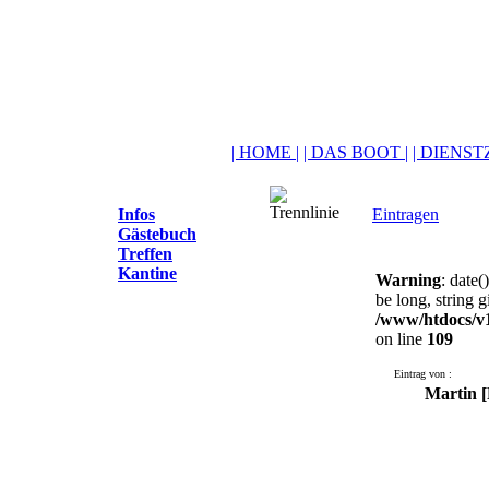
| HOME |
| DAS BOOT |
| DIENSTZ
Infos
Eintragen
Gästebuch
Treffen
Kantine
Warning
: date(
be long, string g
/www/htdocs/v
on line
109
Eintrag von :
Martin [