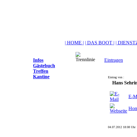
| HOME |
| DAS BOOT |
| DIENSTZ
Infos
Eintragen
Gästebuch
Treffen
Kantine
Eintrag von :
Hans Sehri
E-M
Hom
04.07.2012 18:08 Uhr