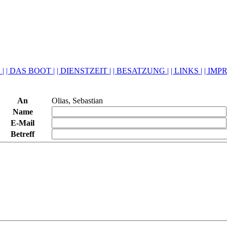
 |
| DAS BOOT |
| DIENSTZEIT |
| BESATZUNG |
| LINKS |
| IMP
An
Olias, Sebastian
Name
E-Mail
Betreff