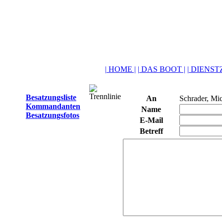
| HOME |
| DAS BOOT |
| DIENSTZ
Besatzungsliste
An
Schrader, Mi
Kommandanten
Name
Besatzungsfotos
E-Mail
Betreff