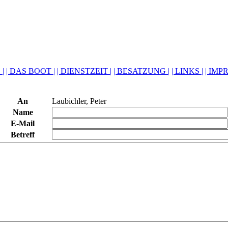
 |
| DAS BOOT |
| DIENSTZEIT |
| BESATZUNG |
| LINKS |
| IMP
An
Laubichler, Peter
Name
E-Mail
Betreff