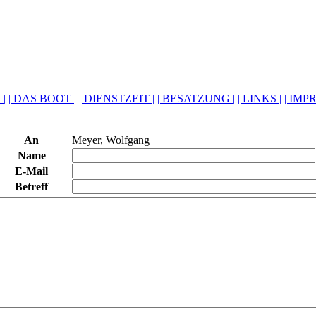
 |
| DAS BOOT |
| DIENSTZEIT |
| BESATZUNG |
| LINKS |
| IMP
An
Meyer, Wolfgang
Name
E-Mail
Betreff