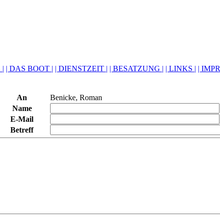
 |
| DAS BOOT |
| DIENSTZEIT |
| BESATZUNG |
| LINKS |
| IMP
An
Benicke, Roman
Name
E-Mail
Betreff