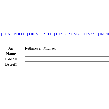
 |
| DAS BOOT |
| DIENSTZEIT |
| BESATZUNG |
| LINKS |
| IMP
An
Rethmeyer, Michael
Name
E-Mail
Betreff