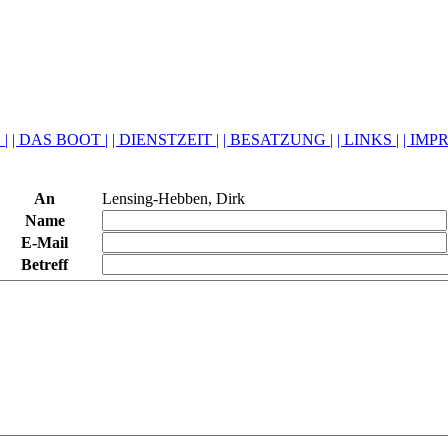
 |
| DAS BOOT |
| DIENSTZEIT |
| BESATZUNG |
| LINKS |
| IMP
An
Lensing-Hebben, Dirk
Name
E-Mail
Betreff