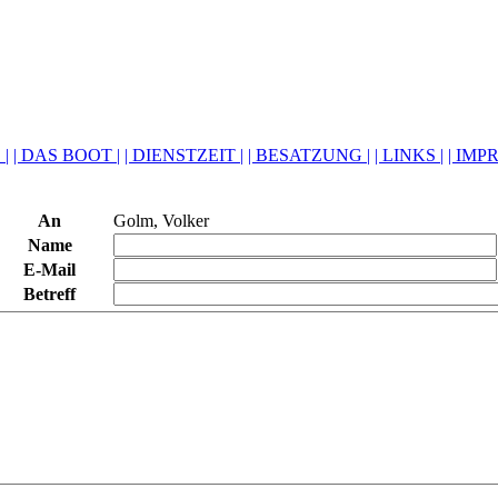
 |
| DAS BOOT |
| DIENSTZEIT |
| BESATZUNG |
| LINKS |
| IMP
An
Golm, Volker
Name
E-Mail
Betreff