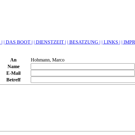
 |
| DAS BOOT |
| DIENSTZEIT |
| BESATZUNG |
| LINKS |
| IMP
An
Hohmann, Marco
Name
E-Mail
Betreff