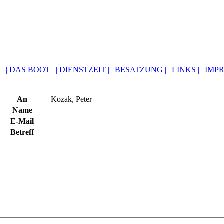
 |
| DAS BOOT |
| DIENSTZEIT |
| BESATZUNG |
| LINKS |
| IMP
An
Kozak, Peter
Name
E-Mail
Betreff