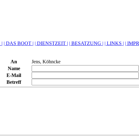
 |
| DAS BOOT |
| DIENSTZEIT |
| BESATZUNG |
| LINKS |
| IMP
An
Jens, Köhncke
Name
E-Mail
Betreff