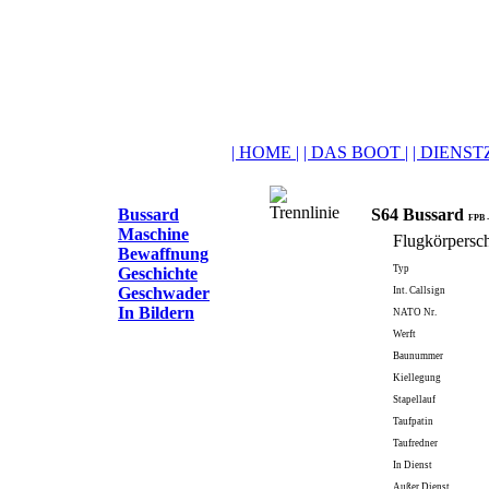
| HOME |
| DAS BOOT |
| DIENSTZ
Bussard
S64 Bussard
FPB -
Maschine
Flugkörpersch
Bewaffnung
Typ
Geschichte
Geschwader
Int. Callsign
In Bildern
NATO Nr.
Werft
Baunummer
Kiellegung
Stapellauf
Taufpatin
Taufredner
In Dienst
Außer Dienst