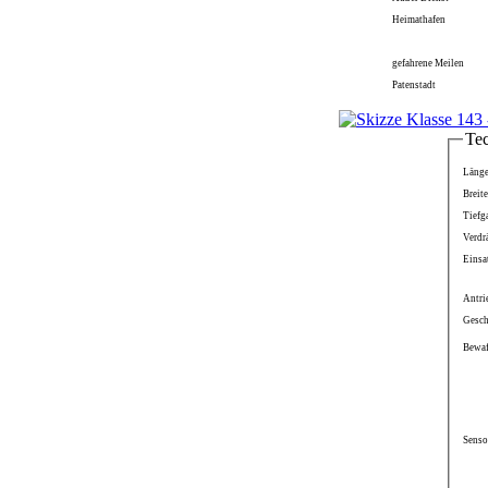
Heimathafen
gefahrene Meilen
Patenstadt
Te
Läng
Breite
Tiefg
Verdr
Einsa
Antri
Gesch
Bewa
Senso