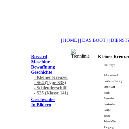
| HOME |
| DAS BOOT |
| DIENSTZ
Bussard
Kleiner Kreuze
Maschine
Schiffstyp
Bewaffnung
Geschichte
Schwesterschiff
- Kleiner Kreuzer
Baubezeichnung
- S64 (Type S38)
- Schleuderschiff
Stapellauf
- S25 (Klasse 141)
Werft
Geschwader
Bauweise
In Bildern
Baukosten
Länge
Breite
Seitenhöhe
Tiefgang